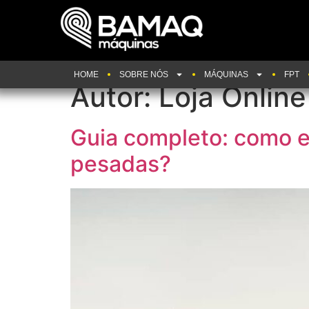
HOME
SOBRE NÓS
MÁQUINAS
FPT
Autor:
Loja Online
Guia completo: como e
pesadas?