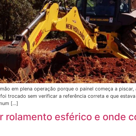
 mão em plena operação porque o painel começa a piscar, 
foi trocado sem verificar a referência correta e que esta
omum […]
 rolamento esférico e onde c