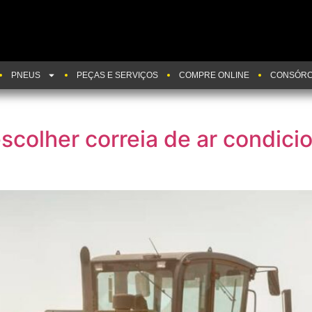
PNEUS
PEÇAS E SERVIÇOS
COMPRE ONLINE
CONSÓRC
scolher correia de ar condic