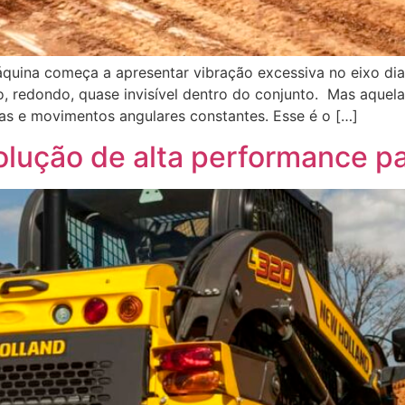
quina começa a apresentar vibração excessiva no eixo dia
 redondo, quase invisível dentro do conjunto. Mas aquel
as e movimentos angulares constantes. Esse é o […]
olução de alta performance p