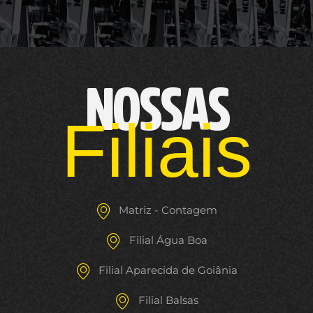
NOSSAS
Filiais
Matriz - Contagem
Filial Água Boa
Filial Aparecida de Goiânia
Filial Balsas