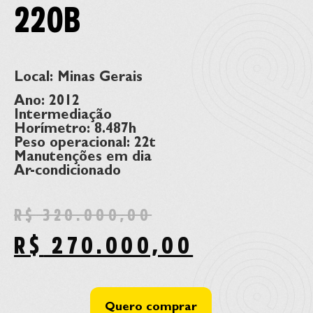
220B
Local: Minas Gerais
Ano: 2012
Intermediação
Horímetro: 8.487h
Peso operacional: 22t
Manutenções em dia
Ar-condicionado
R$
320.000,00
R$
270.000,00
Quero comprar